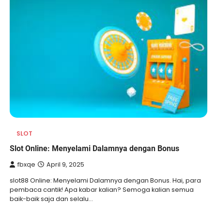
SLOT
Slot Online: Menyelami Dalamnya dengan Bonus
fbxqe
April 9, 2025
slot88 Online: Menyelami Dalamnya dengan Bonus. Hai, para
pembaca cantik! Apa kabar kalian? Semoga kalian semua
baik-baik saja dan selalu…