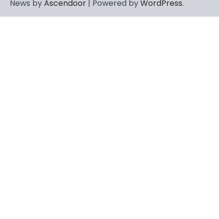
News by
Ascendoor
| Powered by
WordPress
.