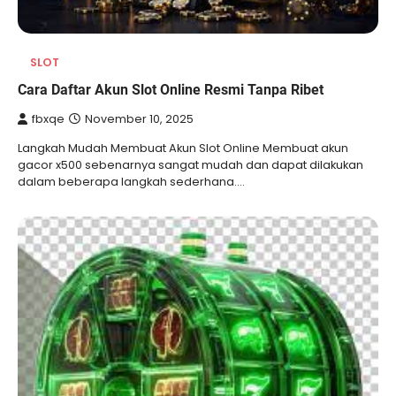
SLOT
Cara Daftar Akun Slot Online Resmi Tanpa Ribet
fbxqe
November 10, 2025
Langkah Mudah Membuat Akun Slot Online Membuat akun
gacor x500 sebenarnya sangat mudah dan dapat dilakukan
dalam beberapa langkah sederhana.…