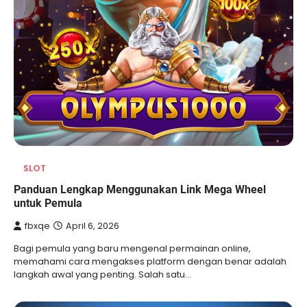
SLOT
Panduan Lengkap Menggunakan Link Mega Wheel
untuk Pemula
fbxqe
April 6, 2026
Bagi pemula yang baru mengenal permainan online,
memahami cara mengakses platform dengan benar adalah
langkah awal yang penting. Salah satu…