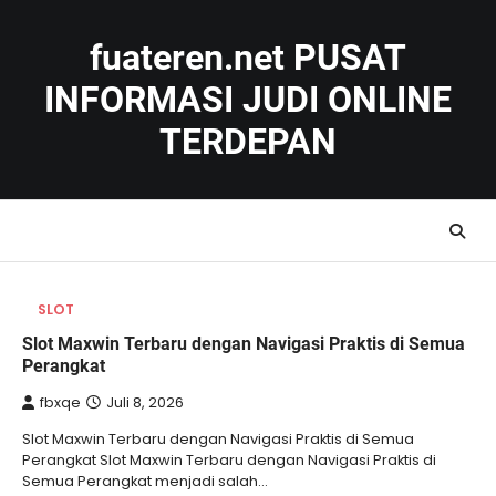
Skip
to
fuateren.net PUSAT
content
INFORMASI JUDI ONLINE
TERDEPAN
SLOT
Slot Maxwin Terbaru dengan Navigasi Praktis di Semua
Perangkat
fbxqe
Juli 8, 2026
Slot Maxwin Terbaru dengan Navigasi Praktis di Semua
Perangkat Slot Maxwin Terbaru dengan Navigasi Praktis di
Semua Perangkat menjadi salah…