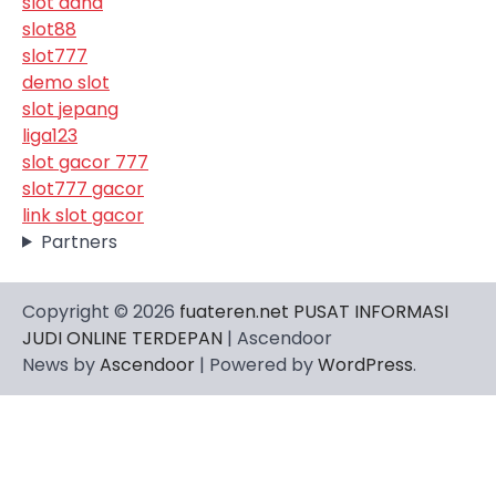
slot dana
slot88
slot777
demo slot
slot jepang
liga123
slot gacor 777
slot777 gacor
link slot gacor
Partners
Copyright © 2026
fuateren.net PUSAT INFORMASI
JUDI ONLINE TERDEPAN
| Ascendoor
News by
Ascendoor
| Powered by
WordPress
.