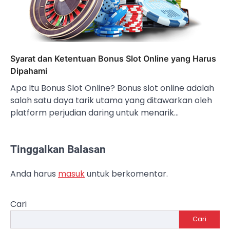
Syarat dan Ketentuan Bonus Slot Online yang Harus
Dipahami
Apa Itu Bonus Slot Online? Bonus slot online adalah
salah satu daya tarik utama yang ditawarkan oleh
platform perjudian daring untuk menarik…
Tinggalkan Balasan
Anda harus
masuk
untuk berkomentar.
Cari
Cari