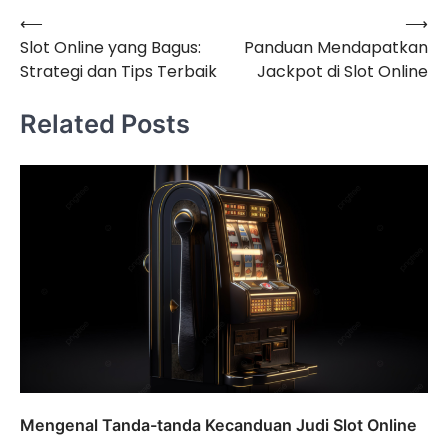
⟵
⟶
Navigasi
Slot Online yang Bagus:
Panduan Mendapatkan
pos
Strategi dan Tips Terbaik
Jackpot di Slot Online
Related Posts
Mengenal Tanda-tanda Kecanduan Judi Slot Online