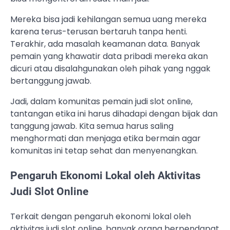
Mereka bisa jadi kehilangan semua uang mereka
karena terus-terusan bertaruh tanpa henti.
Terakhir, ada masalah keamanan data. Banyak
pemain yang khawatir data pribadi mereka akan
dicuri atau disalahgunakan oleh pihak yang nggak
bertanggung jawab.
Jadi, dalam komunitas pemain judi slot online,
tantangan etika ini harus dihadapi dengan bijak dan
tanggung jawab. Kita semua harus saling
menghormati dan menjaga etika bermain agar
komunitas ini tetap sehat dan menyenangkan.
Pengaruh Ekonomi Lokal oleh Aktivitas
Judi Slot Online
Terkait dengan pengaruh ekonomi lokal oleh
aktivitas judi slot online, banyak orang berpendapat