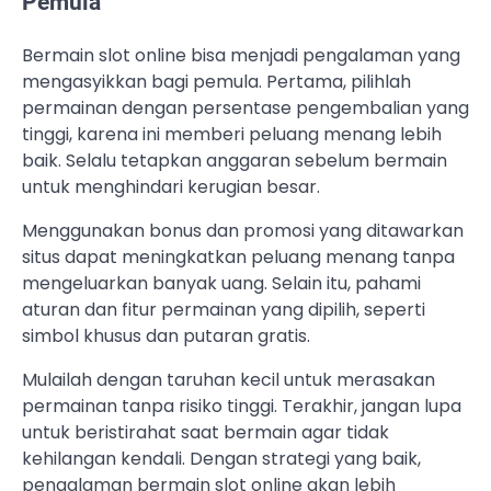
Pemula
Bermain slot online bisa menjadi pengalaman yang
mengasyikkan bagi pemula. Pertama, pilihlah
permainan dengan persentase pengembalian yang
tinggi, karena ini memberi peluang menang lebih
baik. Selalu tetapkan anggaran sebelum bermain
untuk menghindari kerugian besar.
Menggunakan bonus dan promosi yang ditawarkan
situs dapat meningkatkan peluang menang tanpa
mengeluarkan banyak uang. Selain itu, pahami
aturan dan fitur permainan yang dipilih, seperti
simbol khusus dan putaran gratis.
Mulailah dengan taruhan kecil untuk merasakan
permainan tanpa risiko tinggi. Terakhir, jangan lupa
untuk beristirahat saat bermain agar tidak
kehilangan kendali. Dengan strategi yang baik,
pengalaman bermain slot online akan lebih