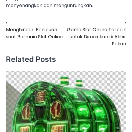
menyenangkan dan menguntungkan.
⟵
⟶
Navigasi
Menghindari Penipuan
Game Slot Online Terbaik
pos
saat Bermain Slot Online
untuk Dimainkan di Akhir
Pekan
Related Posts