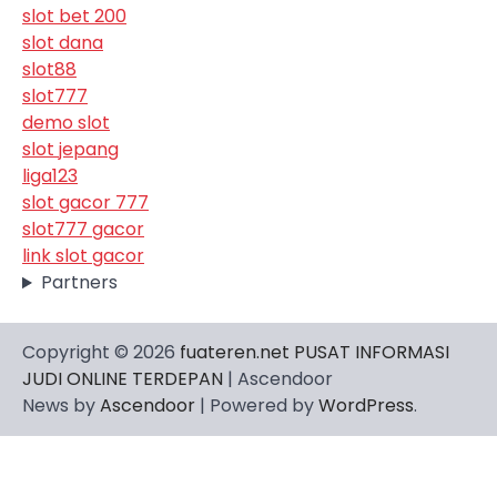
slot bet 200
slot dana
slot88
slot777
demo slot
slot jepang
liga123
slot gacor 777
slot777 gacor
link slot gacor
Partners
Copyright © 2026
fuateren.net PUSAT INFORMASI
JUDI ONLINE TERDEPAN
| Ascendoor
News by
Ascendoor
| Powered by
WordPress
.