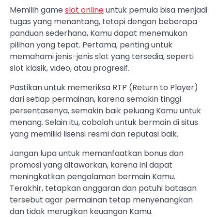
Memilih game
slot online
untuk pemula bisa menjadi
tugas yang menantang, tetapi dengan beberapa
panduan sederhana, Kamu dapat menemukan
pilihan yang tepat. Pertama, penting untuk
memahami jenis-jenis slot yang tersedia, seperti
slot klasik, video, atau progresif.
Pastikan untuk memeriksa RTP (Return to Player)
dari setiap permainan, karena semakin tinggi
persentasenya, semakin baik peluang Kamu untuk
menang. Selain itu, cobalah untuk bermain di situs
yang memiliki lisensi resmi dan reputasi baik.
Jangan lupa untuk memanfaatkan bonus dan
promosi yang ditawarkan, karena ini dapat
meningkatkan pengalaman bermain Kamu.
Terakhir, tetapkan anggaran dan patuhi batasan
tersebut agar permainan tetap menyenangkan
dan tidak merugikan keuangan Kamu.