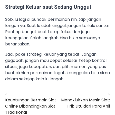
Strategi Keluar saat Sedang Unggul
Sob, lu lagi di puncak permainan nih, tapi jangan
lengah ya. Saat lu udah unggul, jangan terlalu santai.
Penting banget buat tetep fokus dan jaga
keunggulan. Salah langkah bisa bikin semuanya
berantakan.
Jadi, pake strategi keluar yang tepat. Jangan
gegabah, jangan mau cepet selesai. Tetep kontrol
situasi, jaga kecepatan, dan pilih momen yang pas
buat akhirin permainan. Ingat, keunggulan bisa sirna
dalam sekejap kalo lu lengah.
⟵
⟶
Navigasi
Keuntungan Bermain Slot
Menaklukkan Mesin Slot:
pos
Online Dibandingkan Slot
Trik Jitu dari Para Ahli
Tradisional