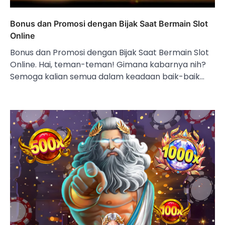
Bonus dan Promosi dengan Bijak Saat Bermain Slot
Online
Bonus dan Promosi dengan Bijak Saat Bermain Slot
Online. Hai, teman-teman! Gimana kabarnya nih?
Semoga kalian semua dalam keadaan baik-baik…