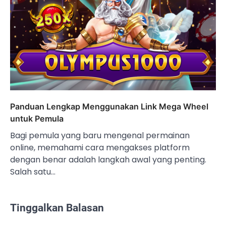
Panduan Lengkap Menggunakan Link Mega Wheel
untuk Pemula
Bagi pemula yang baru mengenal permainan
online, memahami cara mengakses platform
dengan benar adalah langkah awal yang penting.
Salah satu…
Tinggalkan Balasan