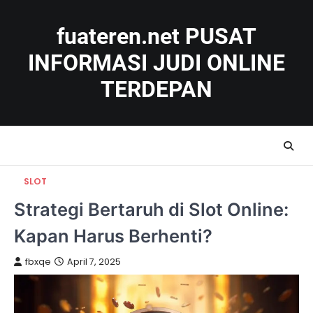
Skip
to
fuateren.net PUSAT
content
INFORMASI JUDI ONLINE
TERDEPAN
SLOT
Strategi Bertaruh di Slot Online:
Kapan Harus Berhenti?
fbxqe
April 7, 2025