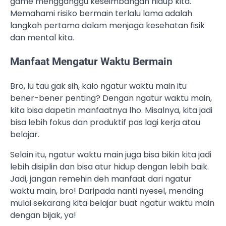
game mengganggu keseimbangan hidup kita.
Memahami risiko bermain terlalu lama adalah
langkah pertama dalam menjaga kesehatan fisik
dan mental kita.
Manfaat Mengatur Waktu Bermain
Bro, lu tau gak sih, kalo ngatur waktu main itu
bener-bener penting? Dengan ngatur waktu main,
kita bisa dapetin manfaatnya lho. Misalnya, kita jadi
bisa lebih fokus dan produktif pas lagi kerja atau
belajar.
Selain itu, ngatur waktu main juga bisa bikin kita jadi
lebih disiplin dan bisa atur hidup dengan lebih baik.
Jadi, jangan remehin deh manfaat dari ngatur
waktu main, bro! Daripada nanti nyesel, mending
mulai sekarang kita belajar buat ngatur waktu main
dengan bijak, ya!